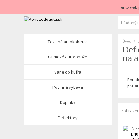
Zavolajte nám:
+421 948 84 64 64
E-mail:
obchod@roho
Tento web 
Textilné autokoberce
Úvod
Defl
na a
Gumové autorohože
Vane do kufra
Ponúka
pre au
Povinná výbava
Doplnky
Zobrazen
Deflektory