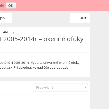
Prihlásenie
•
Veľkoobchod
OK
ním.
jsť?
0.00 €
r deflektory
II 2005-2014r – okenné ofuky
 D40 III 2005-2014r. Vyberte si kvalitné okenné ofuky
doauta.sk. Pri objednávke nad 60e doprava zda