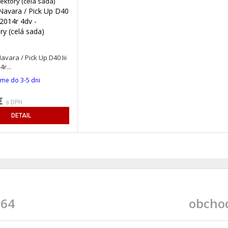
Navara / Pick Up D40
-2014r 4dv -
ry (celá sada)
avara / Pick Up D40 Iii
r...
me do 3-5 dni
€
s DPH
DETAIL
 64
obcho