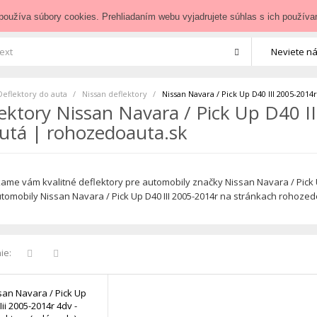
zedoauta.sk
používa súbory cookies. Prehliadaním webu vyjadrujete súhlas s ich používa
Neviete ná
Deflektory do auta
>
Nissan deflektory
>
Nissan Navara / Pick Up D40 III 2005-2014
ektory Nissan Navara / Pick Up D40 I
utá | rohozedoauta.sk
me vám kvalitné deflektory pre automobily značky Nissan Navara / Pick Up
tomobily Nissan Navara / Pick Up D40 III 2005-2014r na stránkach rohoze
ie: