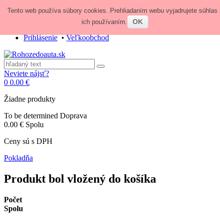
Tento web používa súbory cookies. Prehliadaním webu vyjadrujete súhlas 
Zavolajte nám:
+421 948 84 64 64
E-mail:
obchod@rohozedoauta.sk
OK
ich používaním.
Prihlásenie
•
Veľkoobchod
Neviete nájsť?
0
0.00 €
Žiadne produkty
To be determined
Doprava
0.00 €
Spolu
Ceny sú s DPH
Pokladňa
Produkt bol vložený do košíka
Počet
Spolu