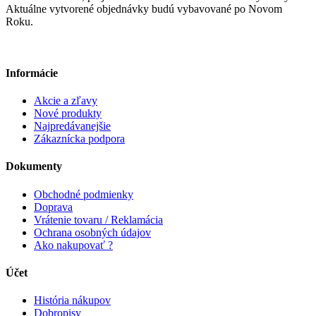
Aktuálne vytvorené objednávky budú vybavované po Novom
Roku.
Informácie
Akcie a zľavy
Nové produkty
Najpredávanejšie
Zákaznícka podpora
Dokumenty
Obchodné podmienky
Doprava
Vrátenie tovaru / Reklamácia
Ochrana osobných údajov
Ako nakupovať ?
Účet
História nákupov
Dobropisy