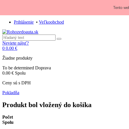
Zavolajte nám:
+421 948 84 64 64
Tento web
E-mail:
obchod@rohozedoauta.sk
Prihlásenie
•
Veľkoobchod
Neviete nájsť?
0
0.00 €
Žiadne produkty
To be determined
Doprava
0.00 €
Spolu
Ceny sú s DPH
Pokladňa
Produkt bol vložený do košíka
Počet
Spolu