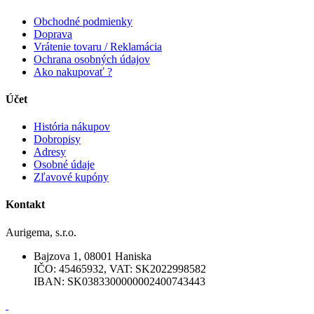
Obchodné podmienky
Doprava
Vrátenie tovaru / Reklamácia
Ochrana osobných údajov
Ako nakupovať ?
Účet
História nákupov
Dobropisy
Adresy
Osobné údaje
Zľavové kupóny
Kontakt
Aurigema, s.r.o.
Bajzova 1, 08001 Haniska
IČO: 45465932, VAT: SK2022998582
IBAN: SK0383300000002400743443