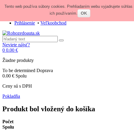
Tento web používa súbory cookies. Prehliadaním webu vyjadrujete súhlas 
Zavolajte nám:
+421 948 84 64 64
E-mail:
obchod@rohozedoauta.sk
OK
ich používaním.
Prihlásenie
•
Veľkoobchod
Neviete nájsť?
0
0.00 €
Žiadne produkty
To be determined
Doprava
0.00 €
Spolu
Ceny sú s DPH
Pokladňa
Produkt bol vložený do košíka
Počet
Spolu