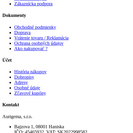
Zákaznícka podpora
Dokumenty
Obchodné podmienky
Doprava
Vrátenie tovaru / Reklamácia
Ochrana osobných údajov
Ako nakupovať ?
Účet
História nákupov
Dobropisy
Adresy
Osobné údaje
Zľavové kupóny
Kontakt
Aurigema, s.r.o.
Bajzova 1, 08001 Haniska
IČO: 45465932, VAT: SK2022998582