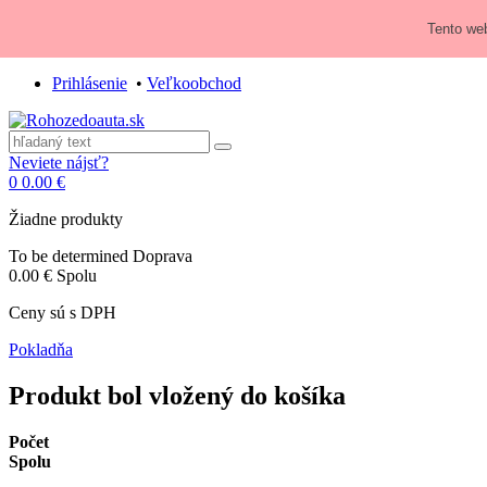
Zavolajte nám:
+421 948 84 64 64
Tento web
E-mail:
obchod@rohozedoauta.sk
Prihlásenie
•
Veľkoobchod
Neviete nájsť?
0
0.00 €
Žiadne produkty
To be determined
Doprava
0.00 €
Spolu
Ceny sú s DPH
Pokladňa
Produkt bol vložený do košíka
Počet
Spolu