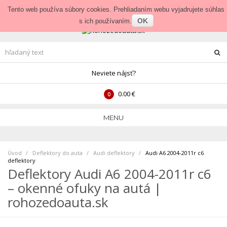
Prihlásenie
•
Veľkoobchod
Tento web používa súbory cookies. Prehliadaním webu vyjadrujete súhlas
OK
s ich používaním.
Neviete nájsť?
0.00 €
0
MENU
Úvod
Deflektory do auta
>
Audi deflektory
>
Audi A6 2004-2011r c6
deflektory
Deflektory Audi A6 2004-2011r c6
– okenné ofuky na autá |
rohozedoauta.sk