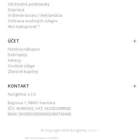
Obchodné podmienky
Doprava
Vrátenie tovaru / Reklamácia
Ochrana osobných údajov
Ako nakupovať ?
ÚČET
História nákupov
Dobropisy
Adresy
Osobné údaje
Zľavové kupóny
KONTAKT
Aurigema, s.r.o.
Bajzova 1, 08001 Haniska
IČO: 45465932, VAT: SK2022998582
IBAN: SK0383300000002400743443
© Copyright 2026 Aurigema, s.r.o. •
Akceptujeme platby