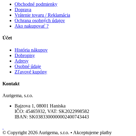
Obchodné podmienky
Doprava
Vrátenie tovaru / Reklamácia
Ochrana osobných údajov
Ako nakupovať ?
Účet
História nákupov
Dobropisy
Adresy
Osobné údaje
Zľavové kupóny
Kontakt
Aurigema, s.r.o.
Bajzova 1, 08001 Haniska
IČO: 45465932, VAT: SK2022998582
IBAN: SK0383300000002400743443
© Copyright 2026 Aurigema, s.r.o. •
Akceptujeme platby