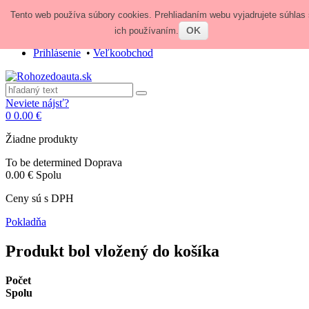
Tento web používa súbory cookies. Prehliadaním webu vyjadrujete súhlas 
Zavolajte nám:
+421 948 84 64 64
E-mail:
obchod@rohozedoauta.sk
OK
ich používaním.
Prihlásenie
•
Veľkoobchod
Neviete nájsť?
0
0.00 €
Žiadne produkty
To be determined
Doprava
0.00 €
Spolu
Ceny sú s DPH
Pokladňa
Produkt bol vložený do košíka
Počet
Spolu