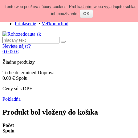
Tento web používa súbory cookies. Prehliadaním webu vyjadrujete súhlas 
Zavolajte nám:
+421 948 84 64 64
E-mail:
obchod@rohozedoauta.sk
OK
ich používaním.
Prihlásenie
•
Veľkoobchod
Neviete nájsť?
0
0.00 €
Žiadne produkty
To be determined
Doprava
0.00 €
Spolu
Ceny sú s DPH
Pokladňa
Produkt bol vložený do košíka
Počet
Spolu