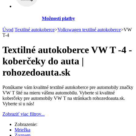
Možnosti platby
Úvod
Textilné autokoberce
>
Volkswagen textilné autokoberce
>
VW
T-4
Textilné autokoberce VW T -4 -
koberčeky do auta |
rohozedoauta.sk
Ponúkame vám kvalitné textilné autokoberce pre automobily značky
VW T šité na mieru vášmu automobilu. Vyberte si kvalitné
koberčeky pre automobily VW T na stránkach rohozedoauta.sk.
Vyberte si u nás!
Zobraziť viac filtrov...
Zobrazenie:
Mriežka
Zoznam