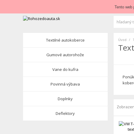
Zavolajte nám:
+421 948 84 64 64
E-mail:
obchod@roho
Tento web 
Textilné autokoberce
Úvod
Text
Gumové autorohože
Vane do kufra
Ponúka
koberč
Povinná výbava
Doplnky
Zobrazen
Deflektory