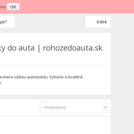
Prihlásenie
•
Veľkoobchod
OK
ním.
jsť?
0.00 €
ky do auta | rohozedoauta.sk
 mieru vášmu automobilu. Vyberte si kvalitné
!