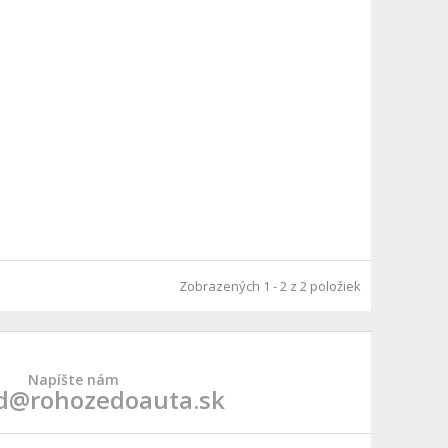
Zobrazených 1 - 2 z 2 položiek
Napíšte nám
d@rohozedoauta.sk