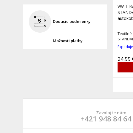
VW T-Ro
STANDA
autokob
Dodacie podmienky
Textilné
STANDAR
Možnosti platby
Expeduje
24.99 
Zavolajte nám
+421 948 84 64