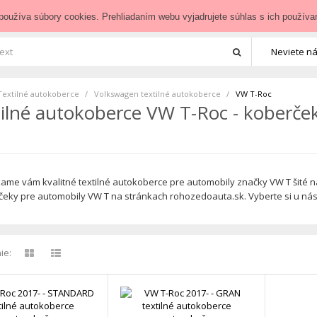
zedoauta.sk
používa súbory cookies. Prehliadaním webu vyjadrujete súhlas s ich používa
Neviete ná
Textilné autokoberce
>
Volkswagen textilné autokoberce
>
VW T-Roc
ilné autokoberce VW T-Roc - koberče
me vám kvalitné textilné autokoberce pre automobily značky VW T šité na
eky pre automobily VW T na stránkach rohozedoauta.sk. Vyberte si u nás
ie: