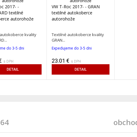
c 2017- -
VW T-Roc 2017- - GRAN
RD textilné
textilné autokoberce
erce autorohože
autorohože
 autokoberce kvality
Textilné autokoberce kvality
D...
GRAN...
me do 3-5 dni
Expedujeme do 3-5 dni
€
23.01 €
s DPH
s DPH
DETAIL
DETAIL
 64
obcho