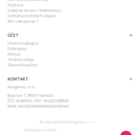
Doprava
Vrátenie tovaru / Reklamácia
Ochrana osobných údajov
Ako nakupovať ?
ÚČET
História nákupov
Dobropisy
Adresy
Osobné údaje
Zľavové kupóny
KONTAKT
Aurigema, s.r.o.
Bajzova 1, 08001 Haniska
IČO: 45465932, VAT: SK2022998582
IBAN: SK0383300000002400743443
© Copyright 2026 Aurigema, s.r.o. •
Akceptujeme platby