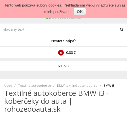
Prihlásenie
•
Veľkoobchod
Tento web používa súbory cookies. Prehliadaním webu vyjadrujete súhlas
OK
s ich používaním.
Neviete nájsť?
0.00 €
0
MENU
Úvod
Textilné autokoberce
>
BMW textilné autokoberce
>
BMW i3
Textilné autokoberce BMW i3 -
koberčeky do auta |
rohozedoauta.sk