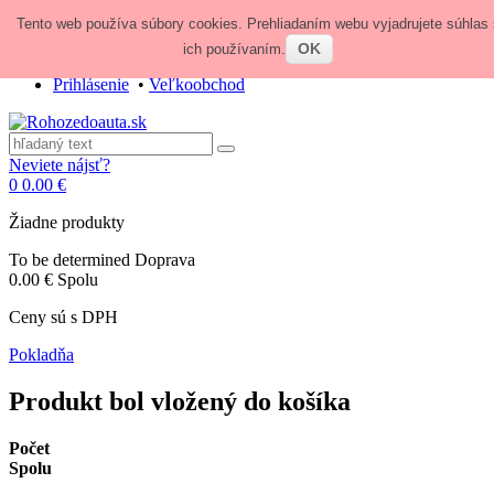
Tento web používa súbory cookies. Prehliadaním webu vyjadrujete súhlas 
Zavolajte nám:
+421 948 84 64 64
E-mail:
obchod@rohozedoauta.sk
OK
ich používaním.
Prihlásenie
•
Veľkoobchod
Neviete nájsť?
0
0.00 €
Žiadne produkty
To be determined
Doprava
0.00 €
Spolu
Ceny sú s DPH
Pokladňa
Produkt bol vložený do košíka
Počet
Spolu