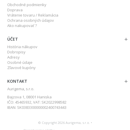
Obchodné podmienky
Doprava
Vrátenie tovaru / Reklamácia
Ochrana osobných údajov
Ako nakupovať ?
ÚČET
História nákupov
Dobropisy
Adresy
Osobné údaje
Zľavové kupóny
KONTAKT
Aurigema, s.r.o.
Bajzova 1, 08001 Haniska
IČO: 45465932, VAT: SK2022998582
IBAN: SK0383300000002400743443
© Copyright 2026 Aurigema, s.r.o. •