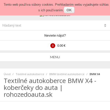
Prihlásenie
•
Veľkoobchod
Tento web používa súbory cookies. Prehliadaním webu vyjadrujete súhlas
OK
s ich používaním.
Neviete nájsť?
0.00 €
0
MENU
Úvod
Textilné autokoberce
>
BMW textilné autokoberce
>
BMW X4
Textilné autokoberce BMW X4 -
koberčeky do auta |
rohozedoauta.sk