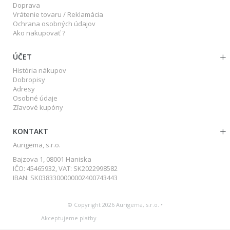
Doprava
Vrátenie tovaru / Reklamácia
Ochrana osobných údajov
Ako nakupovať ?
ÚČET
História nákupov
Dobropisy
Adresy
Osobné údaje
Zľavové kupóny
KONTAKT
Aurigema, s.r.o.
Bajzova 1, 08001 Haniska
IČO: 45465932, VAT: SK2022998582
IBAN: SK0383300000002400743443
© Copyright 2026 Aurigema, s.r.o. •
Akceptujeme platby